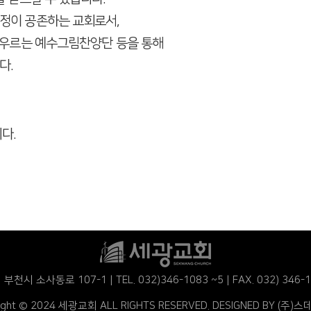
열정이
공존하는 교회로서,
우르는 예수그림찬양단 등을 통해
다.
다.
 부천시 소사동로 107-1
|
TEL. 032)346-1083 ~5
|
FAX. 032) 346-
right © 2024 세광교회
ALL RIGHTS RESERVED. DESIGNED BY
(주)스